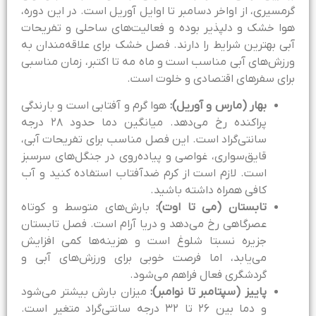
رمسیری، از اواخر دسامبر تا اوایل آوریل است. در این دوره،
وا خشک و دلپذیر بوده و فعالیت‌های ساحلی و تفریحات
بی بهترین شرایط را دارند. فصل خشک برای علاقه‌مندان به
رزش‌های آبی مناسب است و ماه مه تا اکتبر، زمان مناسبی
رای سفرهای اقتصادی و خلوت است.
بهار (مارس و آوریل):
هوا گرم و آفتابی است و بارندگی
پراکنده رخ می‌دهد. میانگین دما حدود ۲۸ درجه
سانتی‌گراد است. این فصل مناسب برای تفریحات آبی،
قایق‌سواری، غواصی و پیاده‌روی در جنگل‌های سرسبز
است. لازم است از کرم ضدآفتاب استفاده کنید و آب
کافی همراه داشته باشید.
تابستان (می تا اوت):
بارش‌های متوسط و کوتاه
عصرگاهی رخ می‌دهد و دریا آرام است. فصل تابستان
جزیره نسبتا شلوغ است و هزینه‌ها کمی افزایش
می‌یابد، اما فرصت خوبی برای ورزش‌های آبی و
گردشگری فعال فراهم می‌شود.
پاییز (سپتامبر تا نوامبر):
میزان بارش بیشتر می‌شود
و دما بین ۲۶ تا ۳۲ درجه سانتی‌گراد متغیر است.