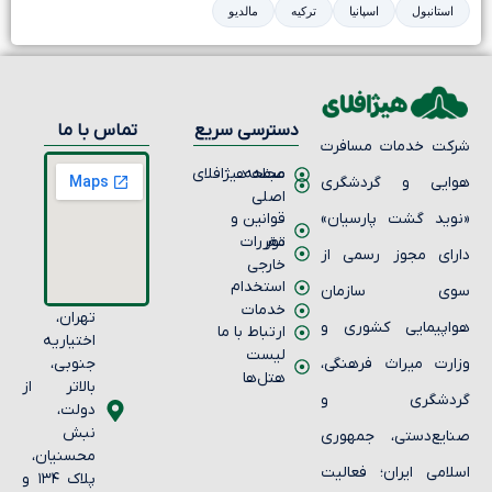
استانبول
اسپانیا
ترکیه
مالدیو
دسترسی سریع
تماس با ما
کت خدمات مسافرت
صفحه
مجله هیژافلای
ایی و گردشگری
اصلی
وید گشت پارسیان»
قوانین و
تور
مقررات
رای مجوز رسمی از
خارجی
استخدام
وی سازمان
خدمات
تهران،
اپیمایی کشوری و
ارتباط با ما
اختیاریه
لیست
ارت میراث فرهنگی،
جنوبی،
هتل‌ها
بالاتر از
ردشگری و
دولت،
نبش
ایع‌دستی، جمهوری
محسنیان،
لامی ایران؛ فعالیت
پلاک ۱۳۴ و