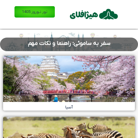
تور نـوروز 1405
سفر به ساموئی؛ راهنما و نکات مهم
آسیا