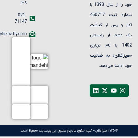
۱۳۸
خود را از سال 1393 با
شماره ثبت 460717
021-
71147
از و پس از گذشت
info@hizhafly.com
 دهه، از زمستان
1402 با نام تجاری
یژافلای» به فعالیت
د ادامه می‌دهد.
© ۲۰۲۵ هیژافلای – کلیه حقوق مادی و معنوی این وب‌سایت محفوظ است.