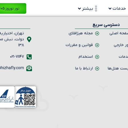
خدمات
بیشتر
تور نوروز ۱۴۰۵
دسترسی سریع
حه اصلی
مجله هیژافلای
تهران، اختیاریه 
ر خارجی
قوانین و مقررات
۱۳۸
مات
استخدام
۰۲۱-۷۱۱۴۷
hizhafly.com
ست هتل‌ها
ارتباط با ما