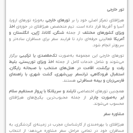
ور خارجی
یژافلای تمرکز اصلی خود را بر
تورهای خارجی
به‌ویژه تورهای اروپا،
سیا و آفریقا قرار داده است. تیم متخصص هیژافلای در حوزه‌ی
اخذ
یزای کشورهای مختلف
از جمله
شنگن، کانادا، ژاپن، انگلستان و
مریکا
فعالیتی حرفه‌ای دارد تا فرایند سفر برای مسافران ساده‌تر و
ریع‌تر انجام شود.
ورهای خارجی این مجموعه به‌صورت
تک‌مقصدی یا ترکیبی
برگزار
ی‌شوند و شامل خدمات کامل از جمله
اخذ ویزای توریستی، بلیط
فت و برگشت، اقامت در هتل‌های منتخب با صبحانه رایگان،
ستقبال فرودگاهی، ترانسفر بین‌شهری، گشت شهری با راهنمای
ارسی‌زبان و بیمه مسافرتی
هستند.
مچنین تورهای اختصاصی
تایلند و سریلانکا با پرواز مستقیم سلام
یر به‌صورت چارتر
از جمله محبوب‌ترین پکیج‌های هیژافلای
حسوب می‌شوند.
شاوره سفر
یژافلای با بهره‌مندی از کارشناسان مجرب در زمینه‌ی گردشگری، به
سافران خود در تمامی مراحل سفر مشاوره می‌دهد؛ از انتخاب