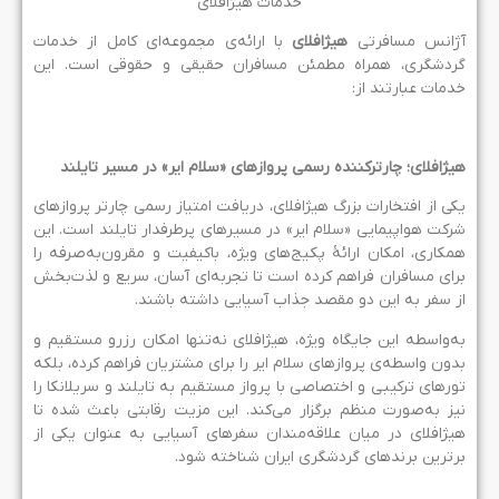
خدمات هیژافلای
ژانس مسافرتی
هیژافلای
با ارائه‌ی مجموعه‌ای کامل از خدمات
ردشگری، همراه مطمئن مسافران حقیقی و حقوقی است. این
دمات عبارتند از:
یژافلای؛ چارترکننده رسمی پروازهای «سلام ایر» در مسیر تایلند
کی از افتخارات بزرگ هیژافلای، دریافت امتیاز رسمی چارتر پروازهای
رکت هواپیمایی «سلام ایر» در مسیرهای پرطرفدار تایلند است. این
مکاری، امکان ارائۀ پکیج‌های ویژه، باکیفیت و مقرون‌به‌صرفه را
رای مسافران فراهم کرده است تا تجربه‌ای آسان، سریع و لذت‌بخش
ز سفر به این دو مقصد جذاب آسیایی داشته باشند.
ه‌واسطه‌ این جایگاه ویژه، هیژافلای نه‌تنها امکان رزرو مستقیم و
دون واسطه‌ی پروازهای سلام ایر را برای مشتریان فراهم کرده، بلکه
ورهای ترکیبی و اختصاصی با پرواز مستقیم به تایلند و سریلانکا را
یز به‌صورت منظم برگزار می‌کند. این مزیت رقابتی باعث شده تا
یژافلای در میان علاقه‌مندان سفرهای آسیایی به عنوان یکی از
رترین برندهای گردشگری ایران شناخته شود.