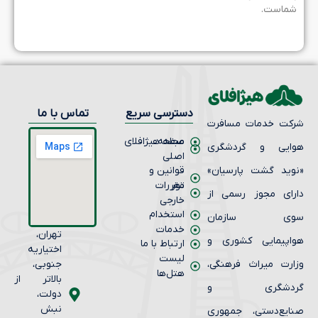
ماست.
دسترسی سریع
تماس با ما
کت خدمات مسافرت
صفحه
مجله هیژافلای
ایی و گردشگری
اصلی
وید گشت پارسیان»
قوانین و
تور
مقررات
رای مجوز رسمی از
خارجی
استخدام
وی سازمان
خدمات
تهران،
اپیمایی کشوری و
ارتباط با ما
اختیاریه
لیست
ارت میراث فرهنگی،
جنوبی،
هتل‌ها
بالاتر از
ردشگری و
دولت،
نبش
ایع‌دستی، جمهوری