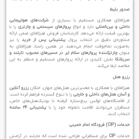
دور بلیط
یژافلای همکاری مستقیم با بسیاری از
شرکت‌های هواپیمایی
اخلی و بین‌المللی
دارد و انواع
پروازهای سیستمی و چارتری
را با
هترین قیمت ارائه می‌دهد. کارشناسان فروش هیژافلای ضمن ارائه
شاوره‌ی دقیق در انتخاب پرواز،
پشتیبانی پس از خرید
را نیز
ه‌صورت تمام‌وقت انجام می‌دهند. در همین راستا، هیژافلای به
نوان
چارترکننده پروازهای سلام ایر در مسیرهای محبوب تایلند و
ریلانکا
نقش کلیدی در ارائه پروازهای مستقیم و منظم به این
قاصد ایفا می‌کند.
زرو هتل
یژافلای با همکاری با معتبرترین هتل‌های جهان، امکان
رزرو آنلاین
 آسان هتل‌های داخلی و خارجی
را با تنوع گسترده فراهم کرده است.
ز اقامتگاه‌های لوکس پنج‌ستاره گرفته تا بوتیک‌هتل‌های خاص،
سافران می‌توانند اقامت دلخواه خود را با
پشتیبانی
۲۴
ساعته
نتخاب کنند.
دمات
(CIP)
فرودگاه امام خمینی
دمات
CIP
برای مسافرانی طراحی شده است که مایلند در آرامش