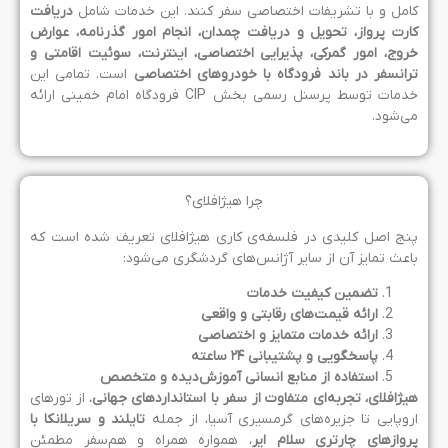
امل و با تشریفات اختصاصی سفر کنند. این خدمات شامل
دریافت
ارت پرواز، تحویل و دریافت چمدان، انجام امور گذرنامه، عوارض
روج، امور گمرکی، پذیرایی اختصاصی، اینترنت، سوئیت اقامتی و
رانسفر در باند فرودگاه با خودروهای اختصاصی
است. تمامی این
خدمات توسط پرسنل رسمی بخش CIP فرودگاه امام خمینی ارائه
ی‌شود.
چرا هیژافلای؟
نج اصل کلیدی در فلسفه‌ی کاری هیژافلای تعریف شده است که
اعث تمایز آن از سایر آژانس‌های گردشگری می‌شود:
تضمین کیفیت خدمات
ارائه قیمت‌های رقابتی و واقعی
ارائه خدمات متمایز و اختصاصی
پاسخگویی و پشتیبانی
۲۴
ساعته
استفاده از منابع انسانی آموزش‌دیده و متخصص
یژافلای، تجربه‌ای متفاوت از سفر با استانداردهای جهانی
.
از تورهای
روپایی تا جزیره‌های گرمسیری آسیا، از جمله
تایلند و سریلانکا با
روازهای چارتری سلام ایر
، همواره همراه و هم‌سفر مطمئن