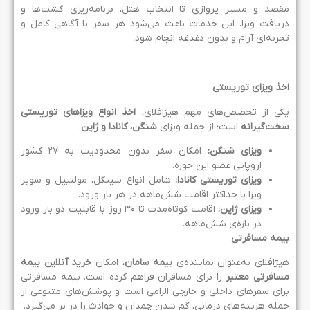
قصد و مسیر پروازی تا انتخاب هتل، برنامه‌ریزی گشت‌ها و
ریافت ویزا. این خدمات باعث می‌شود هر سفر با آگاهی کامل و
جربه‌ای آرام و بدون دغدغه انجام شود.
خذ ویزای توریستی
کی از تخصص‌های مهم هیژافلای،
اخذ انواع ویزاهای توریستی
خت‌گیرانه
است؛ از جمله ویزای
شنگن، کانادا و ژاپن
.
ویزای شنگن
:
امکان سفر بدون محدودیت به ۲۷ کشور
اروپایی عضو این حوزه.
ویزای توریستی کانادا
:
شامل انواع سینگل، مولتیپل و سوپر
ویزا با حداکثر اقامت شش‌ماهه در هر بار ورود.
ویزای ژاپن
:
اقامت کوتاه‌مدت تا ۳۰ روز با قابلیت دو بار ورود
در بازه‌ی شش‌ماهه.
یمه مسافرتی
یژافلای به‌عنوان نماینده‌ی
بیمه سامان
، امکان
خرید آنلاین بیمه
سافرتی معتبر
را برای مسافران فراهم کرده است. بیمه مسافرتی
رای سفرهای داخلی و خارجی الزامی است و پوشش‌های متنوعی از
مله هزینه‌های درمانی، گم شدن چمدان و حوادث را در بر می‌گیرد.