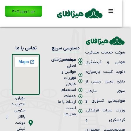
تور نـوروز ۱۴۰۵
دسترسی سریع
تماس با ما
کت خدمات مسافرت
صفحه
مجله هیژافلای
ایی و گردشگری
اصلی
وید گشت پارسیان»
قوانین و
تور
مقررات
رای مجوز رسمی از
خارجی
استخدام
وی سازمان
خدمات
تهران،
اپیمایی کشوری و
ارتباط با ما
اختیاریه
لیست
ارت میراث فرهنگی،
جنوبی،
هتل‌ها
بالاتر از
ردشگری و
دولت،
نبش
ایع‌دستی، جمهوری