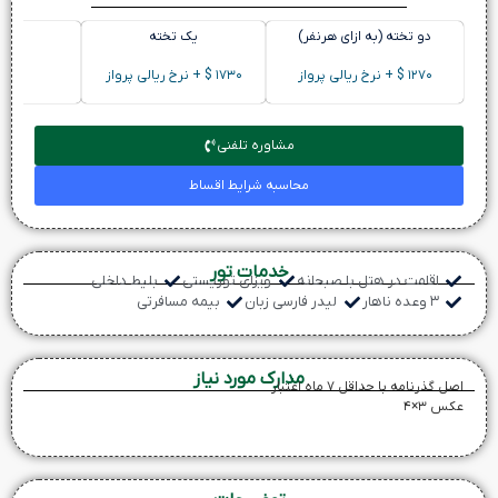
دو تخته (به ازای هرنفر)
یک تخته
سه تخته
۱۲۷۰ $ + نرخ ریالی پرواز
۱۷۳۰ $ + نرخ ریالی پرواز
-
مشاوره تلفنی
محاسبه شرایط اقساط
خدمات تور
اقامت در هتل با صبحانه
ویزای توریستی
بلیط داخلی
۳ وعده ناهار
لیدر فارسی زبان
بیمه مسافرتی
مدارک مورد نیاز
صل گذرنامه با حداقل ۷ ماه اعتبار
کس ۳×۴