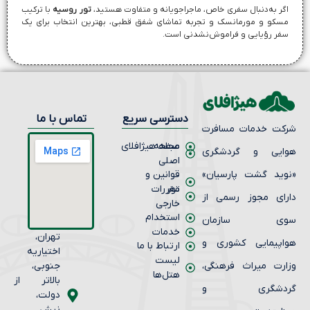
گر به‌دنبال سفری خاص، ماجراجویانه و متفاوت هستید،
تور روسیه
با ترکیب
سکو و مورمانسک و تجربه تماشای شفق قطبی، بهترین انتخاب برای یک
فر رؤیایی و فراموش‌نشدنی است.
دسترسی سریع
تماس با ما
کت خدمات مسافرت
صفحه
مجله هیژافلای
ایی و گردشگری
اصلی
وید گشت پارسیان»
قوانین و
تور
مقررات
رای مجوز رسمی از
خارجی
استخدام
وی سازمان
خدمات
تهران،
اپیمایی کشوری و
ارتباط با ما
اختیاریه
لیست
ارت میراث فرهنگی،
جنوبی،
هتل‌ها
بالاتر از
ردشگری و
دولت،
نبش