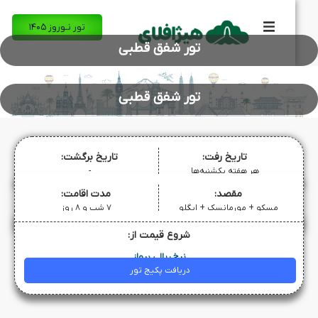
تور نـوروز ۱۴۰۵
تور شفق قطبی
تور شفق قطبی
تاریخ رفت:
تاریخ برگشت:
هر هفته یکشنبه‌ها
-
مقصد:
مدت اقامت:
مسکو + مورمانسک + ایگلو
۷ شب و ۸ روز
شروع قیمت از:
نرخ ریالی پرواز
دریافت پکیج تور