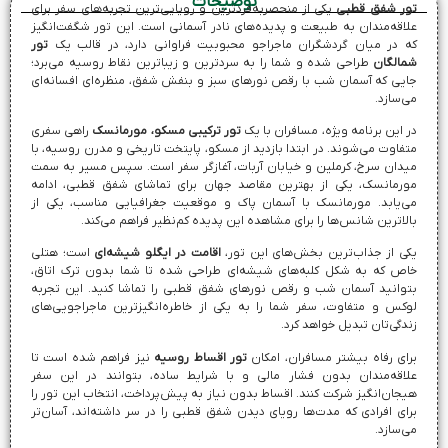
توضیحات
ور شفق قطبی
یکی از منحصر‌به‌فردترین و رویایی‌ترین تجربه‌های سفر برای
لاقه‌مندان به طبیعت و پدیده‌های نادر آسمانی است. این تور شگفت‌انگیز
ه در میان گردشگران ماجراجو محبوبیت فراوانی دارد، در قالب یک
تور
مالگان
طراحی شده و شما را به سردترین و زیباترین نقاط روسیه می‌برد؛
ایی که آسمان شب با رقص نورهای سبز و بنفش شفق، منظره‌ای افسانه‌ای
ی‌سازد.
ر این برنامه ویژه، مسافران با یک
تور ترکیبی مسکو، مورمانسک
راهی سفری
تفاوت می‌شوند. در ابتدا بازدید از مسکو، پایتخت تاریخی و مدرن روسیه، با
یدان سرخ، کرملین و خیابان آربات، آغازگر سفر است. سپس مسیر به سمت
ورمانسک، یکی از بهترین مقاصد جهان برای تماشای شفق قطبی، ادامه
ی‌یابد. مورمانسک با آسمان پاک و موقعیت جغرافیایی مناسب، یکی از
الاترین شانس‌ها را برای مشاهده این پدیده کم‌نظیر فراهم می‌کند.
کی از جذاب‌ترین بخش‌های این تور،
اقامت در ایگلو شیشه‌ای
است؛ هتلی
اص که به شکل کلبه‌های شیشه‌ای طراحی شده تا شما بدون ترک اتاق،
توانید آسمان شب و رقص نورهای شفق قطبی را تماشا کنید. این تجربه
وکس و متفاوت، سفر شما را به یکی از خاطره‌انگیزترین ماجراجویی‌های
ندگی‌تان تبدیل خواهد کرد.
رای رفاه بیشتر مسافران، امکان
تور اقساط روسیه
نیز فراهم شده است تا
لاقه‌مندان بدون فشار مالی و با شرایط ساده، بتوانند در این سفر
یجان‌انگیز شرکت کنند. اقساط بدون نیاز به پیش‌پرداخت، انتخاب این تور را
رای افرادی که مدت‌ها رویای دیدن شفق قطبی را در سر داشته‌اند، آسان‌تر
ی‌سازد.