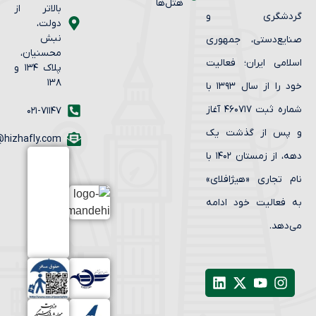
هتل‌ها
بالاتر از
ردشگری و
دولت،
نبش
ایع‌دستی، جمهوری
محسنیان،
لامی ایران؛ فعالیت
پلاک ۱۳۴ و
۱۳۸
خود را از سال ۱۳۹۳ با
شماره ثبت ۴۶۰۷۱۷ آغاز
۰۲۱-۷۱۱۴۷
پس از گذشت یک
info@hizhafly.com
دهه، از زمستان ۱۴۰۲ با
م تجاری «هیژافلای»
 فعالیت خود ادامه
‌دهد.