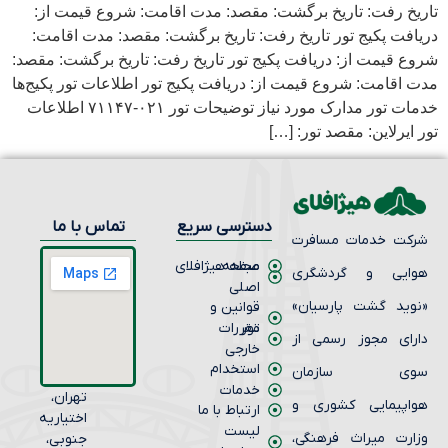
یخ رفت: تاریخ برگشت: مقصد: مدت اقامت: شروع قیمت از:
فت پکیج تور تاریخ رفت: تاریخ برگشت: مقصد: مدت اقامت:
 قیمت از: دریافت پکیج تور تاریخ رفت: تاریخ برگشت: مقصد:
اقامت: شروع قیمت از: دریافت پکیج تور اطلاعات تور پکیج‌ها
خدمات تور مدارک مورد نیاز توضیحات تور ۰۲۱-۷۱۱۴۷ اطلاعات
ایرلاین: مقصد تور: […]
دسترسی سریع
تماس با ما
کت خدمات مسافرت
صفحه
مجله هیژافلای
ایی و گردشگری
اصلی
وید گشت پارسیان»
قوانین و
تور
مقررات
رای مجوز رسمی از
خارجی
استخدام
وی سازمان
خدمات
تهران،
اپیمایی کشوری و
ارتباط با ما
اختیاریه
لیست
ارت میراث فرهنگی،
جنوبی،