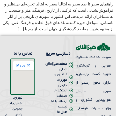
مای سفر تا صد سفر به ایتالیا سفر به ایتالیا تجربه‌ای بی‌نظیر و
وش‌نشدنی است که ترکیبی از تاریخ، فرهنگ، هنر و طبیعت را
سافران ارائه می‌دهد. این کشور با شهرهای تاریخی پر از آثار
انی، سواحل خیره‌ کننده، غذاهای فوق‌العاده و فرهنگ غنی، یکی
محبوب‌ترین مقاصد گردشگری جهان است. از رم با […]
دسترسی سریع
تماس با ما
کت خدمات مسافرت
صفحه
مجله هیژافلای
ایی و گردشگری
اصلی
وید گشت پارسیان»
قوانین و
تور
مقررات
رای مجوز رسمی از
خارجی
استخدام
وی سازمان
خدمات
تهران،
اپیمایی کشوری و
ارتباط با ما
اختیاریه
لیست
ارت میراث فرهنگی،
جنوبی،
هتل‌ها
بالاتر از