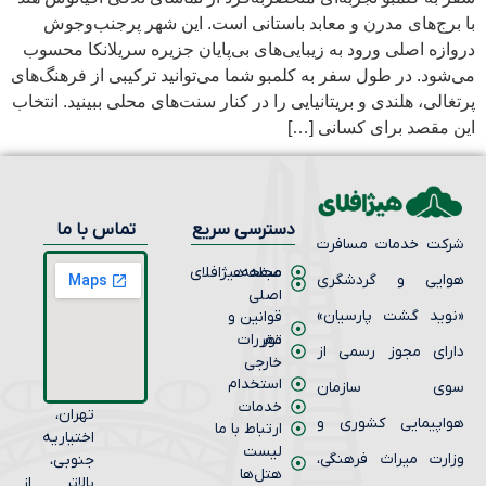
رج‌های مدرن و معابد باستانی است. این شهر پرجنب‌وجوش
زه اصلی ورود به زیبایی‌های بی‌پایان جزیره سریلانکا محسوب
ود. در طول سفر به کلمبو شما می‌توانید ترکیبی از فرهنگ‌های
الی، هلندی و بریتانیایی را در کنار سنت‌های محلی ببینید. انتخاب
 مقصد برای کسانی […]
دسترسی سریع
تماس با ما
کت خدمات مسافرت
صفحه
مجله هیژافلای
ایی و گردشگری
اصلی
وید گشت پارسیان»
قوانین و
تور
مقررات
رای مجوز رسمی از
خارجی
استخدام
وی سازمان
خدمات
تهران،
اپیمایی کشوری و
ارتباط با ما
اختیاریه
لیست
ارت میراث فرهنگی،
جنوبی،
هتل‌ها
بالاتر از